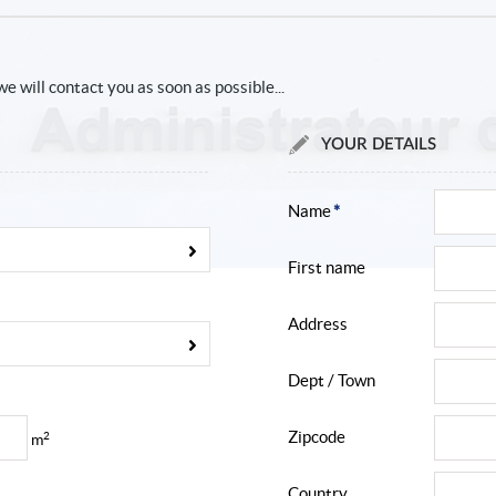
we will contact you as soon as possible...
YOUR DETAILS
Name
*
First name
Address
Dept / Town
Zipcode
2
m
Country