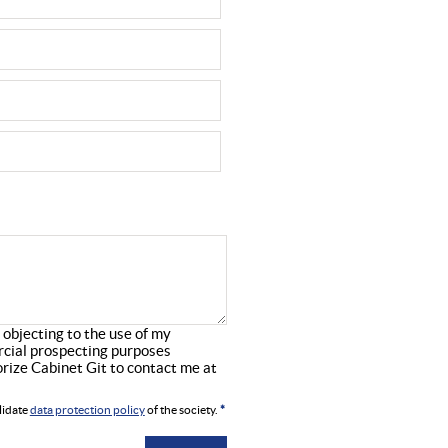
f objecting to the use of my
rcial prospecting purposes
horize Cabinet Git to contact me at
lidate
data protection policy
of the society.
*