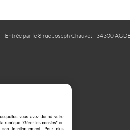
 – Entrée par le 8 rue Joseph Chauvet
34300
AGD
okies
Our Fee Schedule
lesquelles vous avez donné votre
la rubrique "Gérer les cookies" en
à son fonctionnement. Pour plus