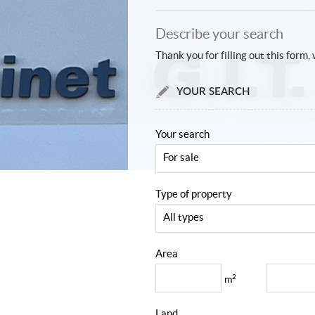
Describe your search
Thank you for filling out this form, 
YOUR SEARCH
Your search
For sale
Type of property
All types
Area
2
m
Land