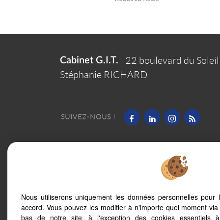
Cabinet G.I.T.
22 boulevard du Soleil
Stéphanie RICHARD
SUIVEZ-NOUS !
Legal Notice
Data protection policy
Manage co
Charte RGPD
Nous utiliserons uniquement les données personnelles pour 
accord. Vous pouvez les modifier à n'importe quel moment via 
bas de notre site, à l'exception des cookies essentiels 