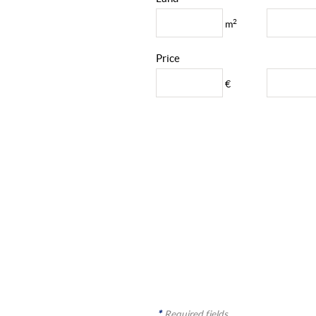
2
m
Price
€
*
Required fields