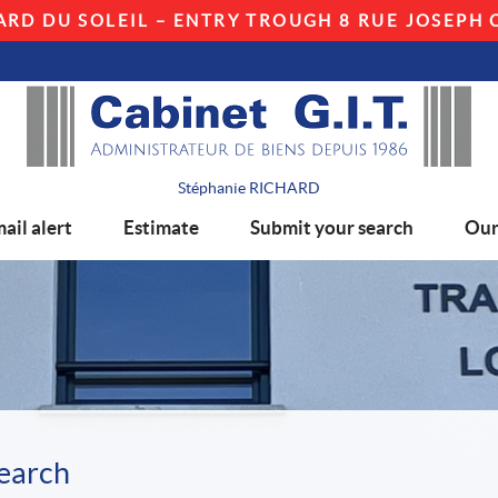
ARD DU SOLEIL – ENTRY TROUGH 8 RUE JOSEPH C
Stéphanie RICHARD
ail alert
Estimate
Submit your search
Our
search