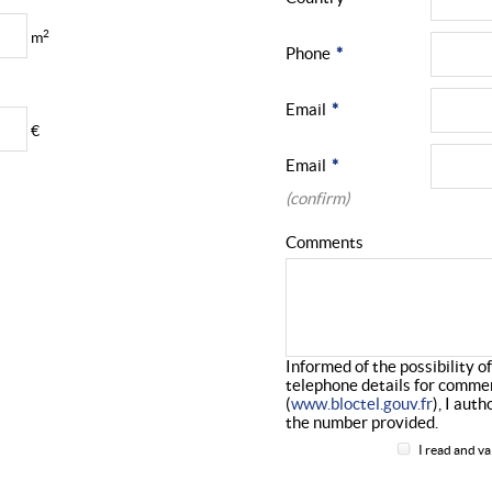
2
m
Phone
*
Email
*
€
Email
*
(confirm)
Comments
Informed of the possibility o
telephone details for comme
(
www.bloctel.gouv.fr
), I aut
the number provided.
I read and va