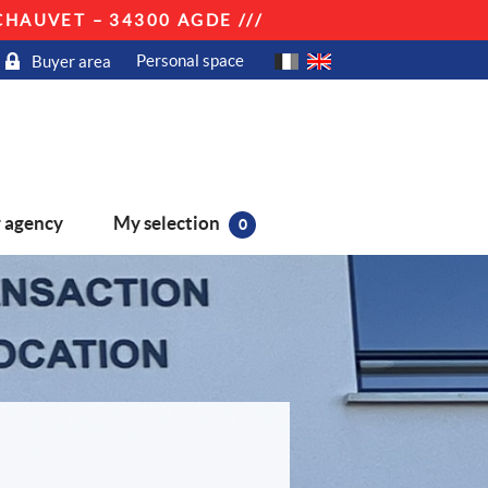
HAUVET – 34300 AGDE ///
Personal space
Buyer area
My selection
 agency
0