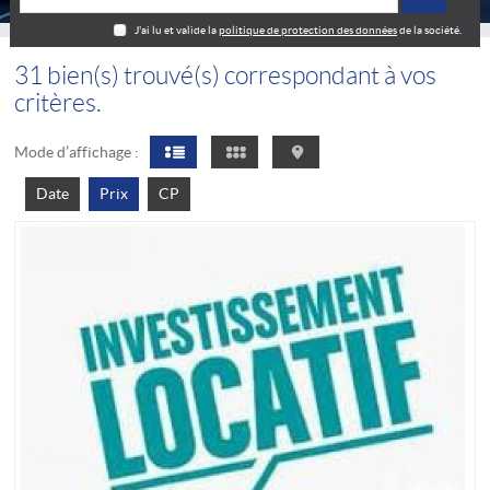
J'ai lu et valide la
politique de protection des données
de la société.
*
31
bien(s) trouvé(s) correspondant à vos
critères.
Mode d’affichage :
Date
Prix
CP